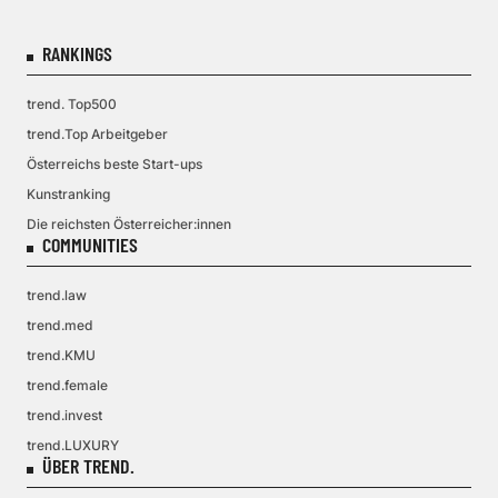
RANKINGS
trend. Top500
trend.Top Arbeitgeber
Österreichs beste Start-ups
Kunstranking
Die reichsten Österreicher:innen
COMMUNITIES
trend.law
trend.med
trend.KMU
trend.female
trend.invest
trend.LUXURY
ÜBER TREND.