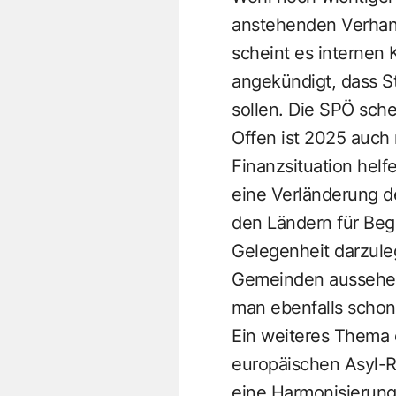
anstehenden Verhand
scheint es internen 
angekündigt, dass S
sollen. Die SPÖ sch
Offen ist 2025 auch
Finanzsituation helf
eine Verländerung d
den Ländern für Bege
Gelegenheit darzule
Gemeinden aussehen 
man ebenfalls schon 
Ein weiteres Thema 
europäischen Asyl-
eine Harmonisierung