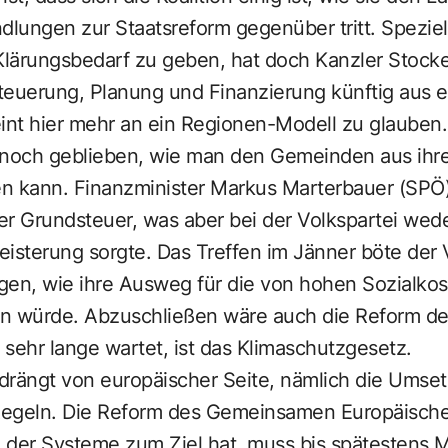
lungen zur Staatsreform gegenüber tritt. Speziel
Klärungsbedarf zu geben, hat doch Kanzler Stocke
teuerung, Planung und Finanzierung künftig aus
eint hier mehr an ein Regionen-Modell zu glauben.
 noch geblieben, wie man den Gemeinden aus ihre
en kann. Finanzminister Markus Marterbauer (SPÖ)
er Grundsteuer, was aber bei der Volkspartei wed
isterung sorgte. Das Treffen im Jänner böte der V
gen, wie ihre Ausweg für die von hohen Sozialko
würde. Abzuschließen wäre auch die Reform der 
sehr lange wartet, ist das Klimaschutzgesetz.
drängt von europäischer Seite, nämlich die Umse
Regeln. Die Reform des Gemeinsamen Europäische
 der Systeme zum Ziel hat, muss bis spätestens Mi