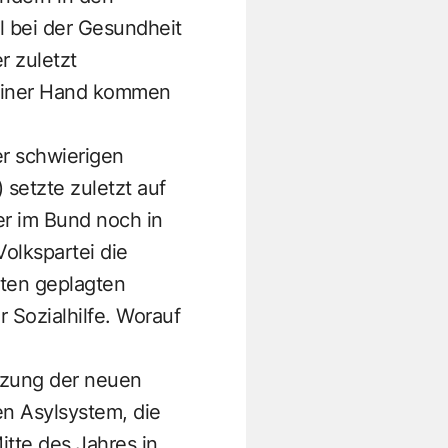
l bei der Gesundheit
r zuletzt
 einer Hand kommen
r schwierigen
 setzte zuletzt auf
er im Bund noch in
olkspartei die
sten geplagten
Sozialhilfe. Worauf
tzung der neuen
n Asylsystem, die
tte des Jahres in