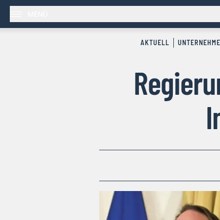
MENÜ
AKTUELL
UNTERNEHM
Regieru
I