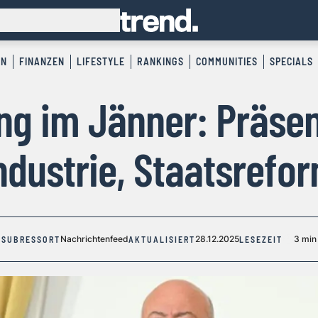
EN
FINANZEN
LIFESTYLE
RANKINGS
COMMUNITIES
SPECIALS
ng im Jänner: Präsen
ndustrie, Staatsrefo
Nachrichtenfeed
28.12.2025
3 min
SUBRESSORT
AKTUALISIERT
LESEZEIT