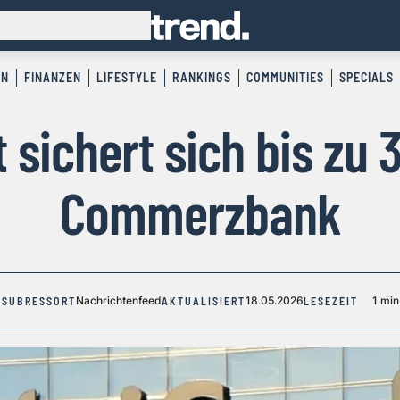
EN
FINANZEN
LIFESTYLE
RANKINGS
COMMUNITIES
SPECIALS
 sichert sich bis zu
Commerzbank
Nachrichtenfeed
18.05.2026
1 min
SUBRESSORT
AKTUALISIERT
LESEZEIT