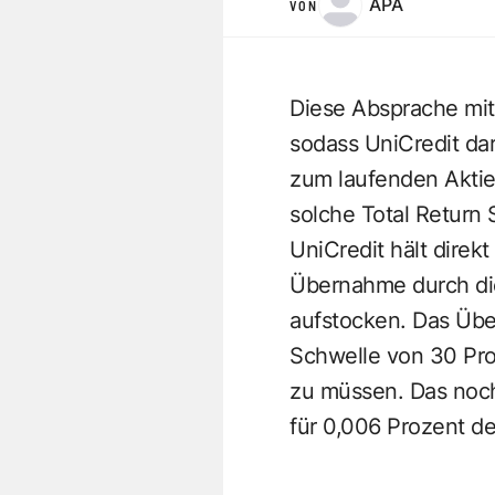
APA
VON
Diese Absprache mit
sodass UniCredit da
zum laufenden Akti
solche Total Return
UniCredit hält direk
Übernahme durch die 
aufstocken. Das Übe
Schwelle von 30 Proz
zu müssen. Das noch
für 0,006 Prozent 