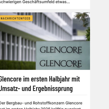
schwierigen Geschäftsumfeld etwas
gesteige...
NACHRICHTENFEED
Glencore im ersten Halbjahr mit
Umsatz- und Ergebnissprung
Der Bergbau- und Rohstoffkonzern Glencore
hat im ersten Halbjahr 2026 kräftig zugelegt