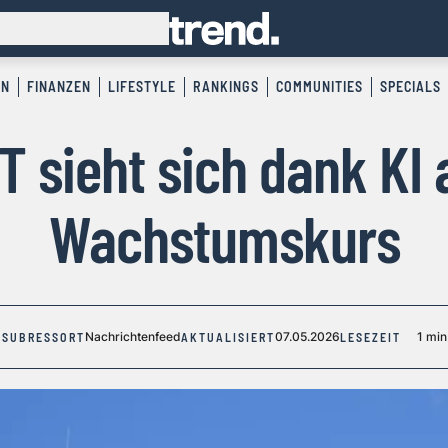
EN
FINANZEN
LIFESTYLE
RANKINGS
COMMUNITIES
SPECIALS
T sieht sich dank KI 
Wachstumskurs
Nachrichtenfeed
07.05.2026
1 min
SUBRESSORT
AKTUALISIERT
LESEZEIT