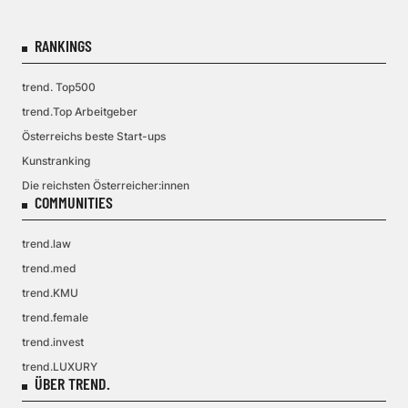
RANKINGS
trend. Top500
trend.Top Arbeitgeber
Österreichs beste Start-ups
Kunstranking
Die reichsten Österreicher:innen
COMMUNITIES
trend.law
trend.med
trend.KMU
trend.female
trend.invest
trend.LUXURY
ÜBER TREND.