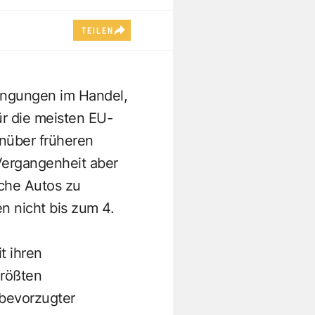
TEILEN
ingungen im Handel,
ür die meisten EU-
enüber früheren
ergangenheit aber
sche Autos zu
n nicht bis zum 4.
t ihren
größten
 bevorzugter