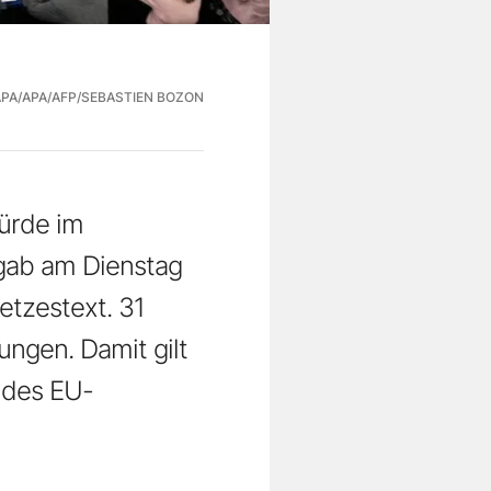
APA/APA/AFP/SEBASTIEN BOZON
ürde im
gab am Dienstag
etzestext. 31
ngen. Damit gilt
 des EU-