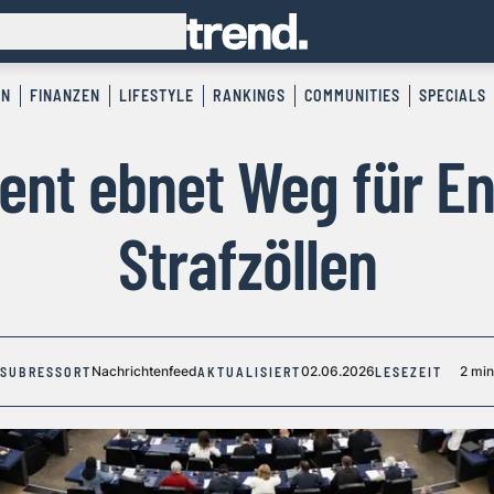
EN
FINANZEN
LIFESTYLE
RANKINGS
COMMUNITIES
SPECIALS
ent ebnet Weg für En
Strafzöllen
Nachrichtenfeed
02.06.2026
2 min
SUBRESSORT
AKTUALISIERT
LESEZEIT