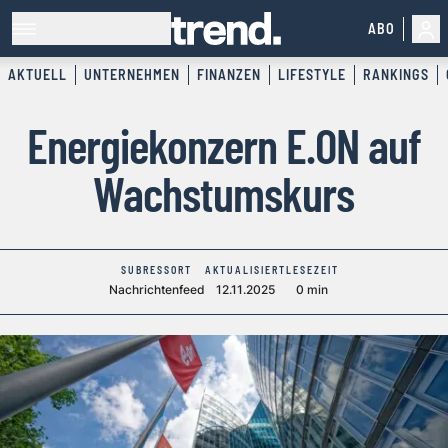
ABO
AKTUELL
UNTERNEHMEN
FINANZEN
LIFESTYLE
RANKINGS
Energiekonzern E.ON auf
Wachstumskurs
SUBRESSORT
AKTUALISIERT
LESEZEIT
Nachrichtenfeed
12.11.2025
0 min