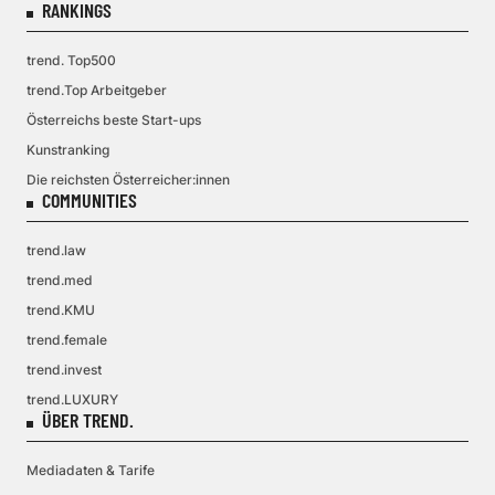
RANKINGS
trend. Top500
trend.Top Arbeitgeber
Österreichs beste Start-ups
Kunstranking
Die reichsten Österreicher:innen
COMMUNITIES
trend.law
trend.med
trend.KMU
trend.female
trend.invest
trend.LUXURY
ÜBER TREND.
Mediadaten & Tarife