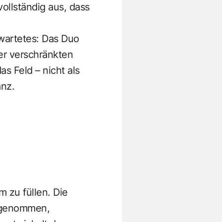
ollständig aus, dass
wartetes: Das Duo
der verschränkten
s Feld – nicht als
anz.
 zu füllen. Die
ufgenommen,