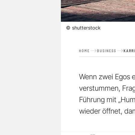
©
shutterstock
HOME
BUSINESS
KARR
Wenn zwei Egos ei
verstummen, Frag
Führung mit „Humb
wieder öffnet, da