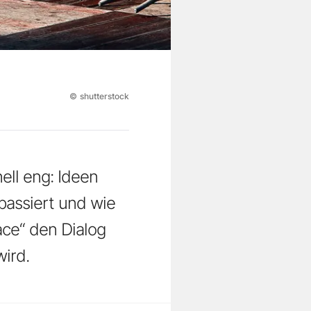
©
shutterstock
ll eng: Ideen
passiert und wie
ace“ den Dialog
ird.