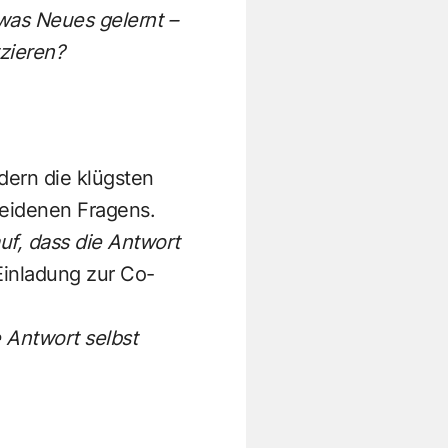
was Neues gelernt –
zieren?
dern die klügsten
heidenen Fragens.
auf, dass die Antwort
Einladung zur Co-
e Antwort selbst