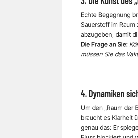
3. Die Kunst des 
Echte Begegnung bra
Sauerstoff im Raum 
abzugeben, damit die
Die Frage an Sie:
Kön
müssen Sie das Vakuu
4. Dynamiken sic
Um den „Raum der Be
braucht es Klarheit
genau das: Er spiege
Fluss blockiert und 