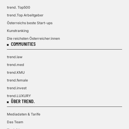
trend. Top500
trend.Top Arbeitgeber
Österreichs beste Start-ups
Kunstranking
Die reichsten Österreicher:innen
COMMUNITIES
trend.law
trend.med
trend.KMU
trend.female
trend.invest
trend.LUXURY
ÜBER TREND.
Mediadaten & Tarife
Das Team