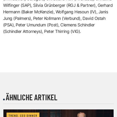
Wilfinger
(SAP),
Silvia Grünberger
(RGJ & Partner),
Gerhard
Hermann
(Baker McKenzie),
Wolfgang Hesoun
(IV),
Janis
Jung
(Palmers),
Peter Kollmann
(Verbund),
David Ostah
(PSA),
Peter Umundum
(Post),
Clemens Schindler
(Schindler Attorneys),
Peter Thirring (VIG)
.
ÄHNLICHE ARTIKEL
TREND. CEO DINNER