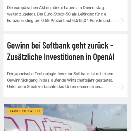
Die europäischen Aktienmärkte haben am Donnerstag
weiter zugelegt. Der Euro-Stoxx-50 als Leitindex für die
Eurozone stieg um 0,59 Prozent auf 6.515,04 Punkte und
bewegte sich damit auf Rekordniveau. "...
NACHRICHTENFEED
Gewinn bei Softbank geht zurück -
Zusätzliche Investitionen in OpenAI
Der japanische Technologie-Investor Softbank ist mit einem
Gewinnrückgang in das laufende Wirtschaftsjahr gestartet.
Unter dem Strich verbuchte das Unternehmen einen
Überschuss von umgerechnet 1,9 Mrd...
NACHRICHTENFEED