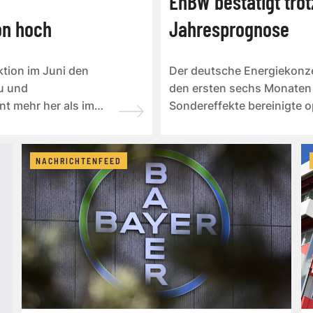
EnBW bestätigt tro
on hoch
Jahresprognose
tion im Juni den
Der deutsche Energiekonze
au und
den ersten sechs Monaten 
t mehr her als im
Sondereffekte bereinigte o
Juni auf...
NACHRICHTENFEED