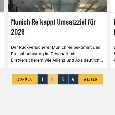
Munich Re kappt Umsatzziel für
2026
Der Rückversicherer Munich Re bekommt den
Preisabschwung im Geschäft mit
Erstversicherern wie Allianz und Axa deutlich
zu spüren. ...
1
2
3
4
ZURÜCK
WEITER