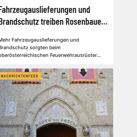
Fahrzeugauslieferungen und
Brandschutz treiben Rosenbauer
an
Mehr Fahrzeugauslieferungen und
Brandschutz sorgten beim
oberösterreichischen Feuerwehrausrüster
Rosenbauer für ein deutliches Ums...
NACHRICHTENFEED