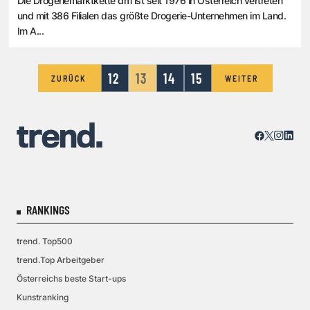
Die Drogeriemarktkette dm ist seit 1976 in Österreich vertreten
und mit 386 Filialen das größte Drogerie-Unternehmen im Land.
Im A...
12
13
14
15
ZURÜCK
WEITER
RANKINGS
trend. Top500
trend.Top Arbeitgeber
Österreichs beste Start-ups
Kunstranking