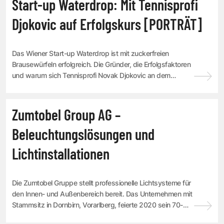
Start-up Waterdrop: Mit Tennisprofi
Djokovic auf Erfolgskurs [PORTRÄT]
Das Wiener Start-up Waterdrop ist mit zuckerfreien
Brausewürfeln erfolgreich. Die Gründer, die Erfolgsfaktoren
und warum sich Tennisprofi Novak Djokovic an dem
Microdrink-Hersteller beteiligt hat.
Zumtobel Group AG –
UNTERNEHMENSPROFILE
Beleuchtungslösungen und
Lichtinstallationen
Die Zumtobel Gruppe stellt professionelle Lichtsysteme für
den Innen- und Außenbereich bereit. Das Unternehmen mit
Stammsitz in Dornbirn, Vorarlberg, feierte 2020 sein 70-
jähriges Bestehen. Im trend T...