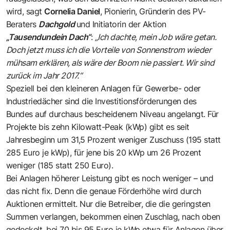
wird, sagt
Cornelia Daniel
, Pionierin, Gründerin des PV-
Beraters
Dachgold
und Initiatorin der Aktion
„Tausendundein Dach“
:
„Ich dachte, mein Job wäre getan.
Doch jetzt muss ich die Vorteile von Sonnenstrom wieder
mühsam erklären, als wäre der Boom nie passiert. Wir sind
zurück im Jahr 2017.“
Speziell bei den kleineren Anlagen für Gewerbe- oder
Industriedächer sind die Investitionsförderungen des
Bundes auf durchaus bescheidenem Niveau angelangt. Für
Projekte bis zehn Kilowatt-Peak (kWp) gibt es seit
Jahresbeginn um 31,5 Prozent weniger Zuschuss (195 statt
285 Euro je kWp), für jene bis 20 kWp um 26 Prozent
weniger (185 statt 250 Euro).
Bei Anlagen höherer Leistung gibt es noch weniger – und
das nicht fix. Denn die genaue Förderhöhe wird durch
Auktionen ermittelt. Nur die Betreiber, die die geringsten
Summen verlangen, bekommen einen Zuschlag, nach oben
gedeckelt, bei 70 bis 95 Euro je kWp etwa für Anlagen über