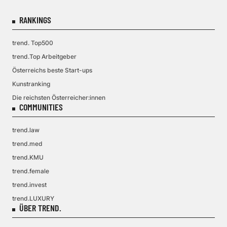
RANKINGS
trend. Top500
trend.Top Arbeitgeber
Österreichs beste Start-ups
Kunstranking
Die reichsten Österreicher:innen
COMMUNITIES
trend.law
trend.med
trend.KMU
trend.female
trend.invest
trend.LUXURY
ÜBER TREND.