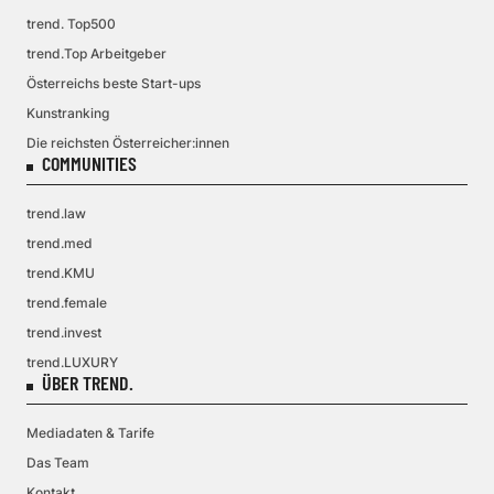
trend. Top500
trend.Top Arbeitgeber
Österreichs beste Start-ups
Kunstranking
Die reichsten Österreicher:innen
COMMUNITIES
trend.law
trend.med
trend.KMU
trend.female
trend.invest
trend.LUXURY
ÜBER TREND.
Mediadaten & Tarife
Das Team
Kontakt