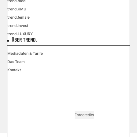
trend.med
trend.KMU
trend.female
trend.invest
trend.LUXURY
ÜBER TREND.
Mediadaten & Tarife
Das Team
Kontakt
VGN MEDIEN HOLDING
Impressum
AGB / ANB
Kontakt-Datenschutz
Datenschutzpolicy
Tarife Print / Online
Redirect Sitemap
Cookie Einstellungen
Vertrag widerrufen
Fotocredits