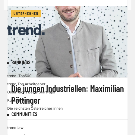
UNTERNEHMEN
RANKINGS
trend. Top500
trend.Top Arbeitgeber
Die jungen Industriellen: Maximilian
Österreichs beste Start-ups
Pöttinger
Kunstranking
Die reichsten Österreicher:innen
COMMUNITIES
trend.law