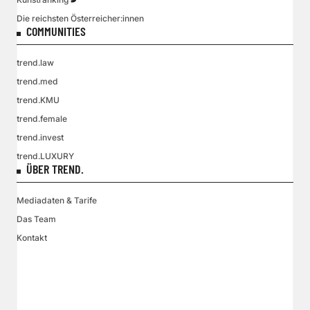
Die reichsten Österreicher:innen
COMMUNITIES
trend.law
trend.med
trend.KMU
trend.female
trend.invest
trend.LUXURY
ÜBER TREND.
Mediadaten & Tarife
Das Team
Kontakt
VGN MEDIEN HOLDING
Impressum
AGB / ANB
Kontakt-Datenschutz