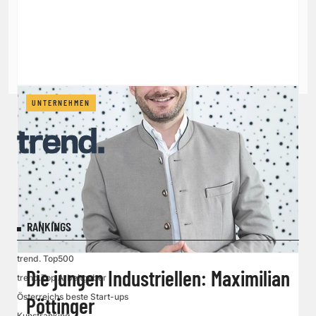
UNTERNEHMEN
RANKINGS
trend. Top500
Die jungen Industriellen: Maximilian
trend.Top Arbeitgeber
Österreichs beste Start-ups
Pöttinger
Kunstranking