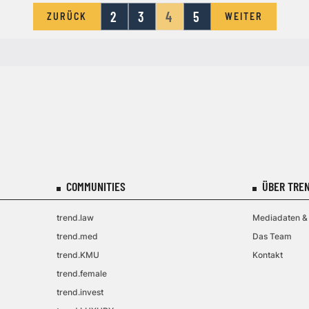
2
3
4
5
ZURÜCK
WEITER
COMMUNITIES
ÜBER TREN
trend.law
Mediadaten & 
trend.med
Das Team
trend.KMU
Kontakt
trend.female
trend.invest