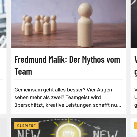
Fredmund Malik: Der Mythos vom
Team
Gemeinsam geht alles besser? Vier Augen
V
sehen mehr als zwei? Teamgeist wird
U
überschätzt, kreative Leistungen schafft nur
g
der Einze...
h
KARRIERE