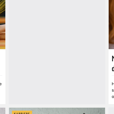
e
H
s
o
KARRIERE