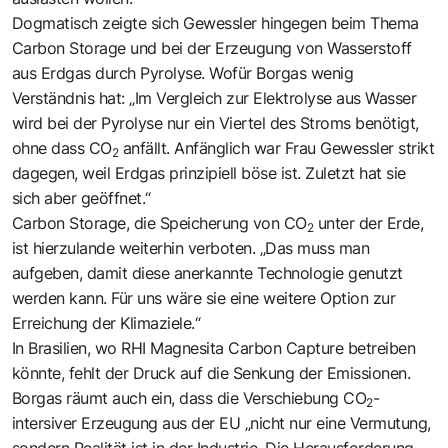
Dogmatisch zeigte sich Gewessler hingegen beim Thema
Carbon Storage und bei der Erzeugung von Wasserstoff
aus Erdgas durch Pyrolyse. Wofür Borgas wenig
Verständnis hat: „Im Vergleich zur Elektrolyse aus Wasser
wird bei der Pyrolyse nur ein Viertel des Stroms benötigt,
ohne dass CO
anfällt. Anfänglich war Frau Gewessler strikt
2
dagegen, weil Erdgas prinzipiell böse ist. Zuletzt hat sie
sich aber geöffnet.“
Carbon Storage, die Speicherung von CO
unter der Erde,
2
ist hierzulande weiterhin verboten. „Das muss man
aufgeben, damit diese anerkannte Technologie genutzt
werden kann. Für uns wäre sie eine weitere Option zur
Erreichung der Klimaziele.“
In Brasilien, wo RHI Magnesita Carbon Capture betreiben
könnte, fehlt der Druck auf die Senkung der Emissionen.
Borgas räumt auch ein, dass die Verschiebung CO
-
2
intersiver Erzeugung aus der EU „nicht nur eine Vermutung,
sondern Realität ist in der Industrie. Die Herausforderung