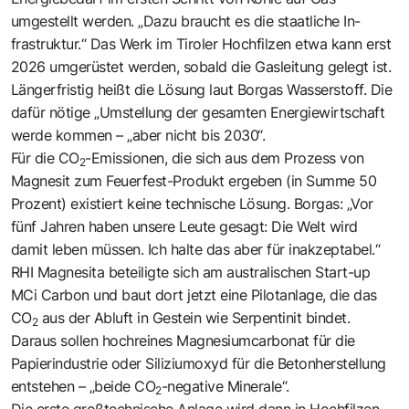
umgestellt werden. „Dazu braucht es die staatliche In­
frastruktur.“ Das Werk im Tiroler Hochfilzen etwa kann erst
2026 umgerüstet werden, sobald die Gasleitung gelegt ist.
Längerfristig heißt die Lösung laut Borgas Wasserstoff. Die
dafür nötige „Umstellung der gesamten Energiewirtschaft
werde kommen – „aber nicht bis 2030“.
Für die CO
-Emissionen, die sich aus dem Prozess von
2
Magnesit zum Feuerfest-Produkt ergeben (in Summe 50
Prozent) existiert keine technische Lösung. Borgas: „Vor
fünf Jahren haben unsere Leute gesagt: Die Welt wird
damit leben müssen. Ich halte das aber für inakzeptabel.“
RHI Magnesita beteiligte sich am australischen Start-up
MCi Carbon und baut dort jetzt eine Pilotanlage, die das
CO
aus der Abluft in Gestein wie Serpentinit bindet.
2
Daraus sollen hochreines Magnesiumcarbonat für die
Papierindustrie oder Siliziumoxyd für die Betonherstellung
entstehen – „beide CO
-negative Minerale“.
2
Die erste großtechnische Anlage wird dann in Hochfilzen