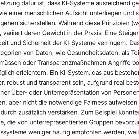
setzung dafür ist, dass KI-Systeme ausreichend gen
wie einer menschlichen Aufsicht unterliegen und s
gehen sicherstellen.
Während diese Prinzipien (we
variiert deren Gewicht in der Praxis
: Eine Steige
keit und Sicherheit der KI-Systeme verringern. Das
gorien von Daten, wie Gesundheitsdaten, als Tei
müssen oder Transparenzmaßnahmen Angriffe bosh
lich erleichtern. Ein KI-System, das aus besteh
er, robust und transparent sein, aufgrund real bes
iner Über- oder Unterrepräsentation von Persone
n, aber nicht die notwendige Fairness aufweise
durch zusätzlich verstärken. Zum Beispiel könnt
te, die von unterrepräsentierten Gruppen bevorzu
ssysteme weniger häufig empfohlen werden, weil