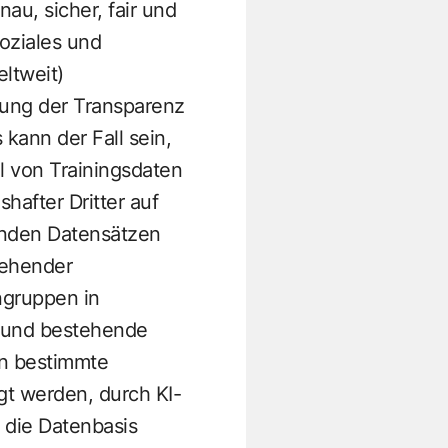
au, sicher, fair und
oziales und
ltweit)
rung der Transparenz
 kann der Fall sein,
l von Trainingsdaten
after Dritter auf
enden Datensätzen
tehender
ngruppen in
n und bestehende
en bestimmte
gt werden, durch KI-
 die Datenbasis