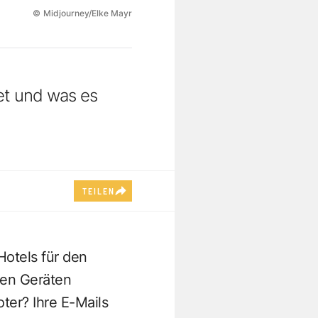
©
Midjourney/Elke Mayr
et und was es
TEILEN
Hotels für den
hen Geräten
er? Ihre E-Mails