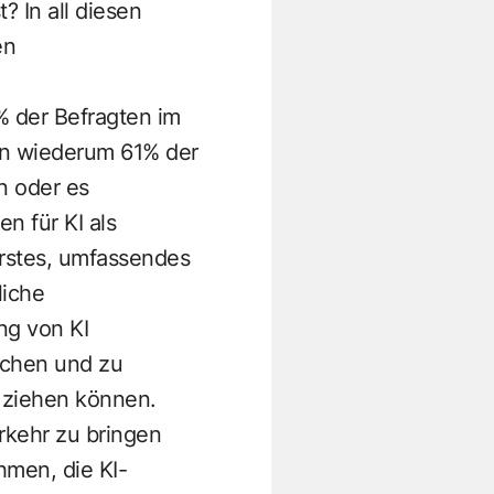
? In all diesen
en
% der Befragten im
n wiederum 61% der
n oder es
n für KI als
erstes, umfassendes
liche
ng von KI
achen und zu
 ziehen können.
rkehr zu bringen
hmen, die KI-