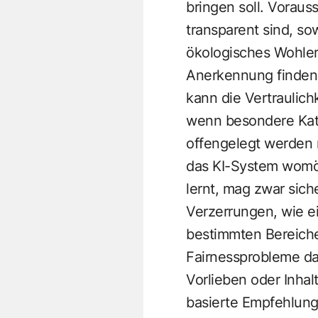
bringen soll. Voraus
transparent sind, so
ökologisches Wohler
Anerkennung finden, 
kann die Vertraulich
wenn besondere Kate
offengelegt werden 
das KI-System womög
lernt, mag zwar sich
Verzerrungen, wie e
bestimmten Bereiche
Fairnessprobleme da
Vorlieben oder Inhal
basierte Empfehlung