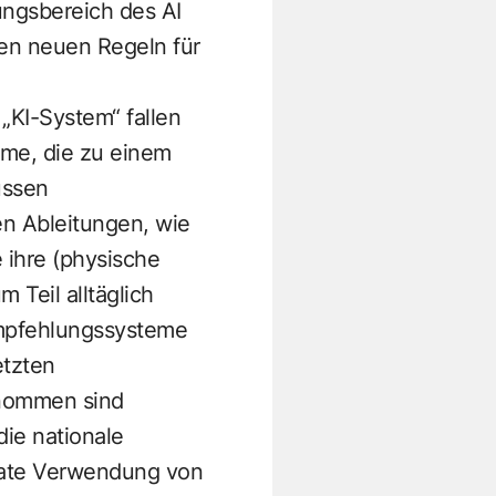
ungsbereich des AI
den neuen Regeln für
 „KI-System“ fallen
eme, die zu einem
üssen
en Ableitungen, wie
 ihre (physische
 Teil alltäglich
Empfehlungssysteme
etzten
enommen sind
die nationale
ivate Verwendung von