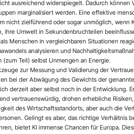
icht ausreichend widerspiegelt. Dadurch können 
uppen marginalisiert werden. Eine effektive mensch
um nicht zielführend oder sogar unmöglich, wenn 
, ihre Umwelt in Sekundenbruchteilen beeinfluss
r als Menschen in vergleichbaren Situationen reag
mawandels analysieren
und Nachhaltigkeitsmaßna
h (zum Teil) selbst Unmengen an Energie.
zeuge zur Messung und Validierung der Vertraue
en bei der Abwägung des Gewichts der genannten
sich derzeit aber selbst noch in der Entwicklung. E
hend vertrauenswürdig, drohen erhebliche Risiken,
gkeit des Wirtschaftsstandorts, aber auch die Ve
sonen. Gelingt es aber, das richtige Verhältnis 
hren, bietet KI immense Chancen für Europa. Diese