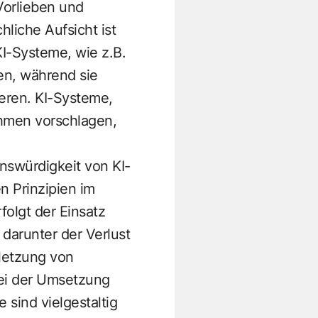
Vorlieben und
liche Aufsicht ist
KI-Systeme, wie z.B.
en, während sie
ieren.
KI-Systeme,
hmen vorschlagen,
nswürdigkeit von KI-
 Prinzipien im
rfolgt der Einsatz
 darunter der Verlust
rletzung von
bei der Umsetzung
 sind vielgestaltig