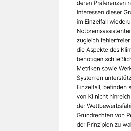
deren Präferenzen n
Interessen dieser Gr
im Einzelfall wieder
Notbremsassistenten
zugleich fehlerfreie
die Aspekte des Kli
benötigen schließlic
Metriken sowie Werk
Systemen unterstütz
Einzelfall, befinden 
von KI nicht hinreic
der Wettbewerbsfähi
Grundrechten von Per
der Prinzipien zu wa