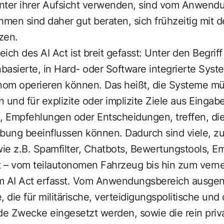
nter ihrer Aufsicht verwenden, sind vom Anwend
hmen sind daher gut beraten, sich frühzeitig mit 
zen.
eich des
AI Act
ist breit gefasst: Unter den Begriff
asierte, in Hard- oder Software integrierte Syst
nom operieren können. Das heißt, die Systeme m
 und für explizite oder implizite Ziele aus Eingab
, Empfehlungen oder Entscheidungen, treffen, die
bung beeinflussen können. Dadurch sind viele, zum
ie z.B. Spamfilter, Chatbots, Bewertungstools, 
rt – vom teilautonomen Fahrzeug bis hin zum vern
om AI Act erfasst. Vom Anwendungsbereich ausg
die für militärische, verteidigungspolitische und 
nde Zwecke eingesetzt werden, sowie die rein pr