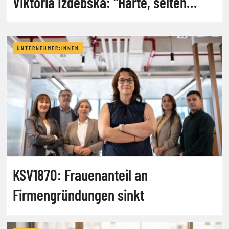
Viktoria Izdebska: "Harte, selten
glamouröse Arbeit"
UNTERNEHMER:INNEN
KSV1870: Frauenanteil an
Firmengründungen sinkt