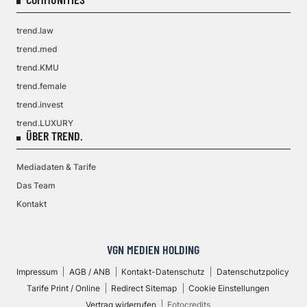
trend.law
trend.med
trend.KMU
trend.female
trend.invest
trend.LUXURY
ÜBER TREND.
Mediadaten & Tarife
Das Team
Kontakt
VGN MEDIEN HOLDING
Impressum
AGB / ANB
Kontakt-Datenschutz
Datenschutzpolicy
Tarife Print / Online
Redirect Sitemap
Cookie Einstellungen
Vertrag widerrufen
Fotocredits