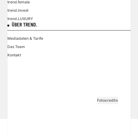
trend.female
trend.invest
trend.LUXURY
ÜBER TREND.
Mediadaten & Tarife
Das Team
Kontakt
VGN MEDIEN HOLDING
Impressum
AGB / ANB
Kontakt-Datenschutz
Datenschutzpolicy
Tarife Print / Online
Redirect Sitemap
Cookie Einstellungen
Vertrag widerrufen
Fotocredits