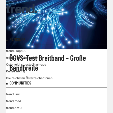
RANKINGS
trend. Top500
ÖGVS-Test Breitband – Große
trend.Top Arbeitgeber
Österreichs beste Start-ups
Bandbreite
Kunstranking
Die reichsten Österreicher:innen
COMMUNITIES
trend.law
trend.med
trend.KMU