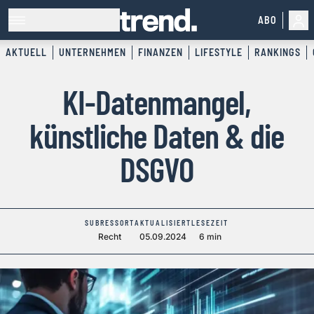
ABO
AKTUELL
UNTERNEHMEN
FINANZEN
LIFESTYLE
RANKINGS
KI-Datenmangel,
künstliche Daten & die
DSGVO
SUBRESSORT
AKTUALISIERT
LESEZEIT
Recht
05.09.2024
6 min