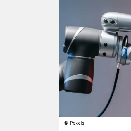
©
Pexels