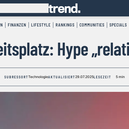
EN
FINANZEN
LIFESTYLE
RANKINGS
COMMUNITIES
SPECIALS
itsplatz: Hype „relati
Technologie
29.07.2025
5 min
SUBRESSORT
AKTUALISIERT
LESEZEIT