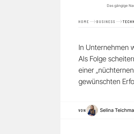
Das gängige Nar
HOME
BUSINESS
TECH
In Unternehmen wi
Als Folge scheite
einer „nüchternen
gewünschten Erfol
Selina Teichm
VON