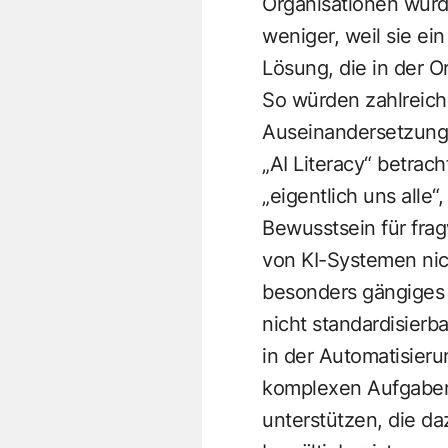
Organisationen würd
weniger, weil sie ei
Lösung, die in der O
So würden zahlreiche
Auseinandersetzung 
„AI Literacy“ betrac
„eigentlich uns alle
Bewusstsein für fra
von KI-Systemen nic
besonders gängiges 
nicht standardisierb
in der Automatisieru
komplexen Aufgaben 
unterstützen, die da