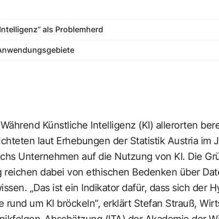
Intelligenz“ als Problemherd
d Anwendungsgebiete
 Während Künstliche Intelligenz (KI) allerorten be
ichteten laut Erhebungen der Statistik Austria im
ichs Unternehmen auf die Nutzung von KI. Die Grü
g reichen dabei von ethischen Bedenken über Da
sen. „Das ist ein Indikator dafür, dass sich der Hy
 rund um KI bröckeln”, erklärt Stefan Strauß, Wirt
chnikfolgen-Abschätzung (ITA) der Akademie der W