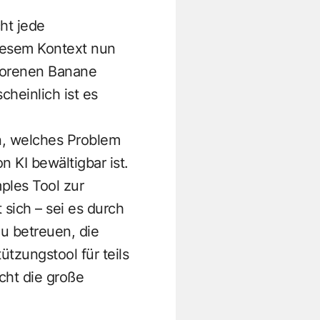
ht jede
diesem Kontext nun
frorenen Banane
heinlich ist es
in, welches Problem
 KI bewältigbar ist.
ples Tool zur
 sich – sei es durch
u betreuen, die
ützungstool für teils
icht die große