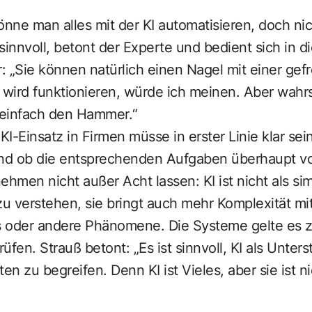
önne man alles mit der KI automatisieren, doch nic
sinnvoll, betont der Experte und bedient sich in 
: „Sie können natürlich einen Nagel mit einer ge
ird funktionieren, würde ich meinen. Aber wahrsc
 einfach den Hammer.“
 KI-Einsatz in Firmen müsse in erster Linie klar se
und ob die entsprechenden Aufgaben überhaupt von
men nicht außer Acht lassen: KI ist nicht als sim
zu verstehen, sie bringt auch mehr Komplexität mit
as oder andere Phänomene. Die Systeme gelte es z
fen. Strauß betont: „Es ist sinnvoll, KI als Unterst
iten zu begreifen. Denn KI ist Vieles, aber sie ist n