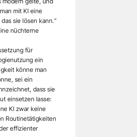
s modern gelte, und
 man mit KI eine
 das sie lösen kann.“
eine nüchterne
ssetzung für
logienutzung ein
sigkeit könne man
nne, sei ein
nzeichnet, dass sie
ut einsetzen lasse:
nne KI zwar keine
n Routinetätigkeiten
er effizienter