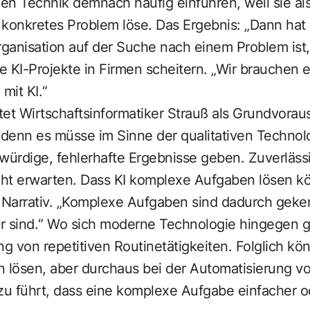
en Technik demnach häufig einführen, weil sie al
n konkretes Problem löse. Das Ergebnis: „Dann hat
rganisation auf der Suche nach einem Problem ist,
 KI-Projekte in Firmen scheitern. „Wir brauchen 
mit KI.“
htet Wirtschaftsinformatiker Strauß als Grundvorau
“, denn es müsse im Sinne der qualitativen Techno
gwürdige, fehlerhafte Ergebnisse geben. Zuverläs
ht erwarten. Dass KI komplexe Aufgaben lösen kö
Narrativ. „Komplexe Aufgaben sind dadurch geken
ar sind.“ Wo sich moderne Technologie hingegen g
ng von repetitiven Routinetätigkeiten. Folglich kö
lösen, aber durchaus bei der Automatisierung vo
zu führt, dass eine komplexe Aufgabe einfacher od