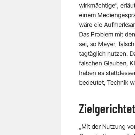
wirkmächtige“, erläu
einem Mediengesprä
wäre die Aufmerksam
Das Problem mit den
sei, so Meyer, falsch
tagtäglich nutzen. 
falschen Glauben, KI
haben es stattdesse
bedeutet, Technik wir
Zielgericht
„Mit der Nutzung von