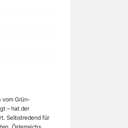
ch vom Grün-
t – hat der
t. Selbstredend für
ten, Österreichs