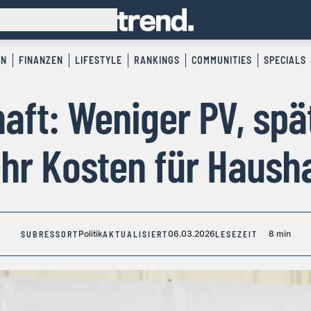
EN
FINANZEN
LIFESTYLE
RANKINGS
COMMUNITIES
SPECIALS
aft: Weniger PV, spät
hr Kosten für Hausha
Politik
06.03.2026
8 min
SUBRESSORT
AKTUALISIERT
LESEZEIT