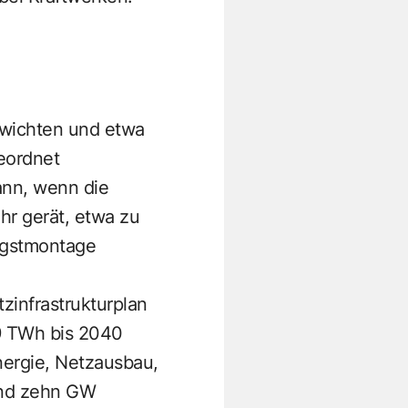
ewichten und etwa
eordnet
dann, wenn die
ahr gerät, etwa zu
ingstmontage
zinfrastrukturplan
,9 TWh bis 2040
ergie, Netzausbau,
 und zehn GW