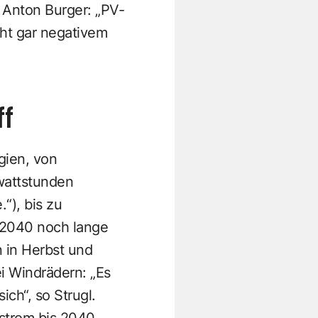
r Anton Burger: „PV-
ht gar negativem
ff
gien, von
awattstunden
“), bis zu
d 2040 noch lange
 in Herbst und
i Windrädern: „Es
ich“, so Strugl.
ostrom bis 2040