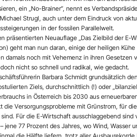
isieren, ein „No-Brainer“, nennt es Verbandspräsi
Michael Strugl, auch unter dem Eindruck von aktu
ssteigerungen in der fossilen Parallelwelt.
n präsentierten Neuauflage „Das Zielbild der E-Wi
) geht man nun daran, einige der heiligen Kühe 
n damals noch mit Vehemenz in ihren Gesetzen ve
 doch nicht so schnell und radikal, wie gedacht.
eschäftsführerin Barbara Schmidt grundsätzlich de
stulierten Ziels, durchschnittlich (!) oder „bilanzie
rbrauchs in Österreich bis 2030 aus erneuerbare
 die Versorgungsprobleme mit Grünstrom, für die
t sind. Für die E-Wirtschaft ausschlaggebend sind 
– jene 77 Prozent des Jahres, wo Wind, Wasser 
nmal die Hälfte liefern, trotz aller Ausbaurekorde