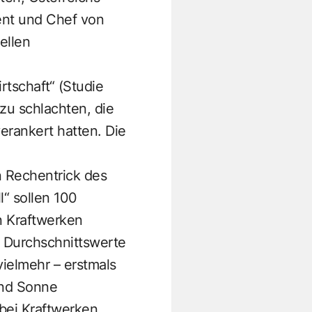
dent und Chef von
ellen
rtschaft“ (Studie
zu schlachten, die
rankert hatten. Die
n Rechentrick des
ll“ sollen 100
n Kraftwerken
 Durchschnittswerte
vielmehr – erstmals
und Sonne
 bei Kraftwerken.