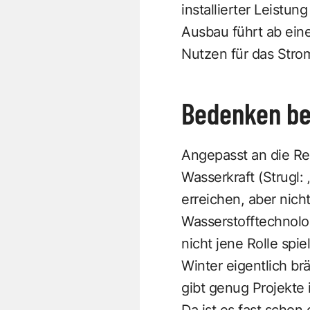
installierter Leistu
Ausbau führt ab ei
Nutzen für das Stro
Bedenken be
Angepasst an die Re
Wasserkraft (Strugl:
erreichen, aber nich
Wasserstofftechnolo
nicht jene Rolle sp
Winter eigentlich b
gibt genug Projekte i
Da ist es fast schon