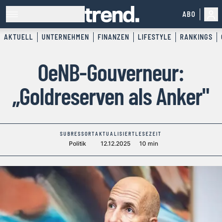
ABO
AKTUELL
UNTERNEHMEN
FINANZEN
LIFESTYLE
RANKINGS
OeNB-Gouverneur:
„Goldreserven als Anker"
SUBRESSORT
AKTUALISIERT
LESEZEIT
Politik
12.12.2025
10 min