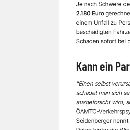
Je nach Schwere des
2.180 Euro
gerechnet
einem Unfall zu Per
beschädigten Fahrze
Schaden sofort bei 
Kann ein Par
"Einen selbst verurs
schadet man sich se
ausgeforscht wird, si
ÖAMTC-Verkehrspsyc
Seidenberger nennt e
Daten hinter die Wi