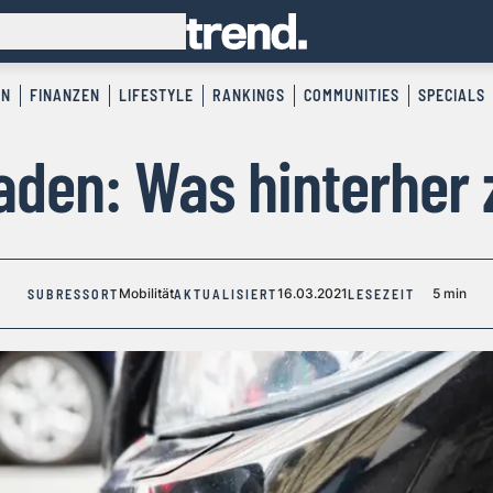
EN
FINANZEN
LIFESTYLE
RANKINGS
COMMUNITIES
SPECIALS
den: Was hinterher z
Mobilität
16.03.2021
5 min
SUBRESSORT
AKTUALISIERT
LESEZEIT