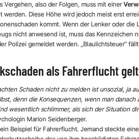
 Vergehen, also der Folgen, muss mit einer
Verwa
 werden. Diese Höhe wird jedoch meist erst errei
sonenschaden kommt. Wenn der Lenker oder die 
ugs nicht anwesend ist, muss das Kennzeichen no
der Polizei gemeldet werden.
„Blaulichtsteuer“
fäll
kschaden als Fahrerflucht gel
achten Schaden nicht zu melden ist unsozial, ja a
lbst, denn die Konsequenzen, wenn man danach a
nd wesentlich schlimmer, als sich der Situation dire
hologin Marion Seidenberger.
in Beispiel für Fahrerflucht. Jemand steckte eine
ndschutzscheibe des von ihm beschädigten Fahrze