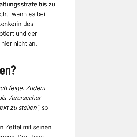
ltungsstrafe bis zu
cht, wenn es bei
Lenkerin des
tiert und der
t hier nicht an.
ten?
uch feige. Zudem
ls Verursacher
kt zu stellen",
so
n Zettel mit seinen
uges. Drei Tage