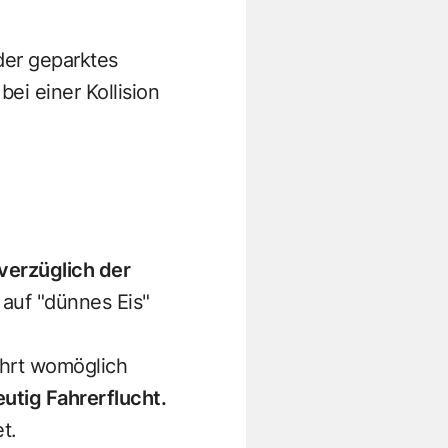
der geparktes
ei einer Kollision
verzüglich der
h auf "dünnes Eis"
ährt womöglich
utig Fahrerflucht.
t.