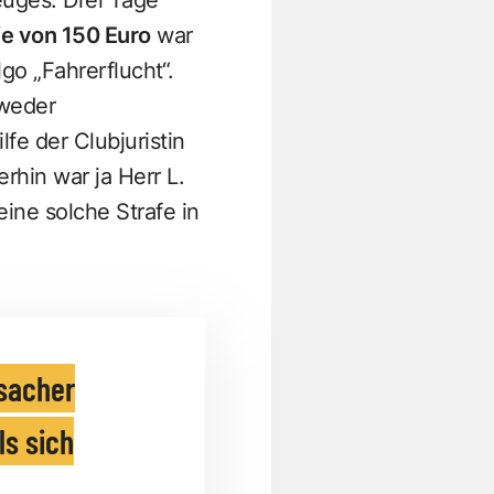
e von 150 Euro
war
go „Fahrerflucht“.
weder
e der Clubjuristin
hin war ja Herr L.
ine solche Strafe in
sacher
ls sich