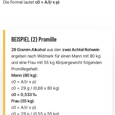
Die Formel lautet
c0 = A/(r x p)
BEISPIEL (2) Promille
29 Gramm Alkohol
aus den
zwei Achtel Rotwein
ergeben nach Widmark für einen Mann mit 80 kg
und eine Frau mit 55 kg Körpergewicht folgenden
Promillegehalt:
Mann (80 kg)
:
c0 = A/(r x p)
c0 = 29 g / (0,68 x 80 kg)
c0 = 0,533 ‰
Frau (55 kg)
:
c0 = A/(r x p)
c0 = 29 g / (0,55 x 55 kg)