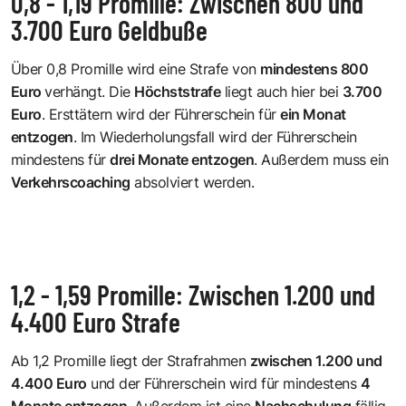
0,8 - 1,19 Promille: Zwischen 800 und
3.700 Euro Geldbuße
Über 0,8 Promille wird eine Strafe von
mindestens 800
Euro
verhängt. Die
Höchststrafe
liegt auch hier bei
3.700
Euro
. Ersttätern wird der Führerschein für
ein Monat
entzogen
. Im Wiederholungsfall wird der Führerschein
mindestens für
drei Monate entzogen
. Außerdem muss ein
Verkehrscoaching
absolviert werden.
1,2 - 1,59 Promille: Zwischen 1.200 und
4.400 Euro Strafe
Ab 1,2 Promille liegt der Strafrahmen
zwischen 1.200 und
4.400 Euro
und der Führerschein wird für mindestens
4
Monate entzogen
. Außerdem ist eine
Nachschulung
fällig.