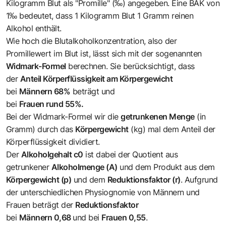
Kilogramm Blut als "Promille" (‰) angegeben. Eine BAK von
1‰ bedeutet, dass 1 Kilogramm Blut 1 Gramm reinen
Alkohol enthält.
Wie hoch die Blutalkoholkonzentration, also der
Promillewert im Blut ist, lässt sich mit der sogenannten
Widmark-Formel
berechnen. Sie berücksichtigt, dass
der
Anteil Körperflüssigkeit am Körpergewicht
bei
Männern 68%
beträgt und
bei
Frauen rund 55%.
Bei der Widmark-Formel wir die
getrunkenen Menge
(in
Gramm) durch das
Körpergewicht
(kg) mal dem Anteil der
Körperflüssigkeit dividiert.
Der
Alkoholgehalt c0
ist dabei der Quotient aus
getrunkener
Alkoholmenge (A)
und dem Produkt aus dem
Körpergewicht (p)
und dem
Reduktionsfaktor (r)
. Aufgrund
der unterschiedlichen Physiognomie von Männern und
Frauen beträgt der
Reduktionsfaktor
bei
Männern 0,68
und bei
Frauen 0,55
.