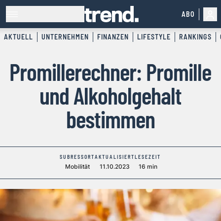
ABO
AKTUELL
UNTERNEHMEN
FINANZEN
LIFESTYLE
RANKINGS
Promillerechner: Promille
und Alkoholgehalt
bestimmen
SUBRESSORT
AKTUALISIERT
LESEZEIT
Mobilität
11.10.2023
16 min