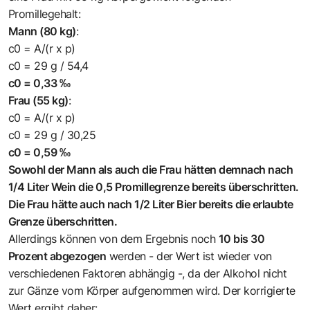
Promillegehalt:
Mann (80 kg)
:
c0 = A/(r x p)
c0 = 29 g / 54,4
c0 = 0,33 ‰
Frau (55 kg)
:
c0 = A/(r x p)
c0 = 29 g / 30,25
c0 = 0,59 ‰
Sowohl der Mann als auch die Frau hätten demnach nach
1/4 Liter Wein die 0,5 Promillegrenze bereits überschritten.
Die Frau hätte auch nach 1/2 Liter Bier bereits die erlaubte
Grenze überschritten.
Allerdings können von dem Ergebnis noch
10 bis 30
Prozent abgezogen
werden - der Wert ist wieder von
verschiedenen Faktoren abhängig -, da der Alkohol nicht
zur Gänze vom Körper aufgenommen wird. Der korrigierte
Wert ergibt daher: