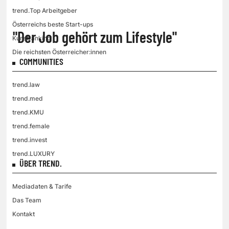
trend.Top Arbeitgeber
Österreichs beste Start-ups
"Der Job gehört zum Lifestyle"
Kunstranking
Die reichsten Österreicher:innen
COMMUNITIES
trend.law
trend.med
trend.KMU
trend.female
trend.invest
trend.LUXURY
ÜBER TREND.
Mediadaten & Tarife
Das Team
Kontakt