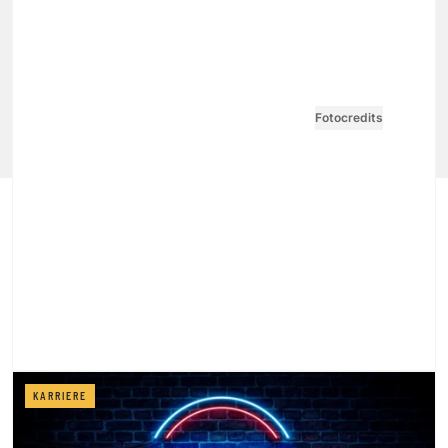
VGN MEDIEN HOLDING
Impressum
AGB / ANB
Kontakt-Datenschutz
Datenschutzpolicy
Tarife Print / Online
Redirect Sitemap
Cookie Einstellungen
Vertrag widerrufen
Fotocredits
KARRIERE