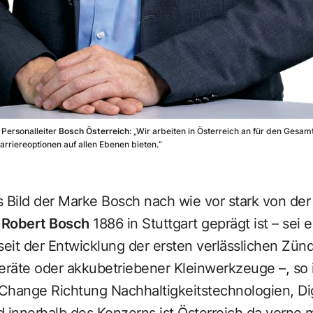
, Personalleiter
Bosch Österreich
: „Wir arbeiten in Österreich an für den Gesa
riereoptionen auf allen Ebenen bieten.“
Bild der Marke Bosch nach wie vor stark von der 
h
Robert Bosch
1886 in Stuttgart geprägt ist – sei 
seit der Entwicklung der ersten verlässlichen Zün
räte oder akkubetriebener Kleinwerkzeuge –, so
hange Richtung Nachhaltigkeitstechnologien, Digi
 innerhalb des Konzerns ist Österreich da vorne m