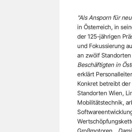
"Als Ansporn für ne
in Österreich, in s
der 125-jährigen Prä
und Fokussierung au
an zwölf Standorten
Beschäftigten in Öst
erklärt Personalleite
Konkret betreibt der
Standorten Wien, Li
Mobilitätstechnik, ar
Softwareentwicklun
Wertschöpfungskette
Großmotoren.
„Damit