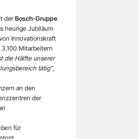
t der
Bosch-Gruppe
as heurige Jubiläum
von Innovationskraft
 3.100 Mitarbeitern
t die Hälfte unserer
lungsbereich tätig“
,
onzern an den
tenzzentren der
an
eben für
betont