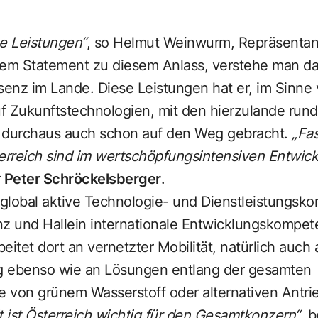
ue Leistungen“
, so Helmut Weinwurm, Repräsentan
einem Statement zu diesem Anlass, verstehe man d
senz im Lande. Diese Leistungen hat er, im Sinne 
f Zukunftstechnologien, mit den hierzulande rund
 durchaus auch schon auf den Weg gebracht.
„Fas
erreich sind im wertschöpfungsintensiven Entwick
r
Peter Schröckelsberger
.
 global aktive Technologie- und Dienstleistungsk
nz und Hallein internationale Entwicklungskompe
beitet dort an vernetzter Mobilität, natürlich auch 
g ebenso wie an Lösungen entlang der gesamten
 von grünem Wasserstoff oder alternativen Antri
 ist Österreich wichtig für den Gesamtkonzern“
, 