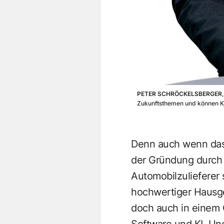
PETER SCHRÖCKELSBERGER
Zukunftsthemen und können Kar
Denn auch wenn das 
der Gründung durc
Automobilzulieferer 
hochwertiger Hausge
doch auch in einem C
Software und KI. Und