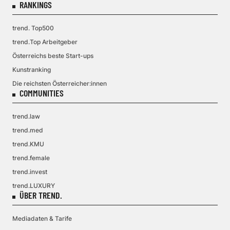
RANKINGS
trend. Top500
trend.Top Arbeitgeber
Österreichs beste Start-ups
Kunstranking
Die reichsten Österreicher:innen
COMMUNITIES
trend.law
trend.med
trend.KMU
trend.female
trend.invest
trend.LUXURY
ÜBER TREND.
Mediadaten & Tarife