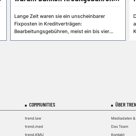
zurückzahlen müssen
Lange Zeit waren sie ein unscheinbarer
D
Fixposten in Kreditverträgen:
a
Bearbeitungsgebühren, meist ein bis vier
K
Prozent der Kreditsu...
z
COMMUNITIES
ÜBER TREN
trend.law
Mediadaten & 
trend.med
Das Team
trend.KMU
Kontakt