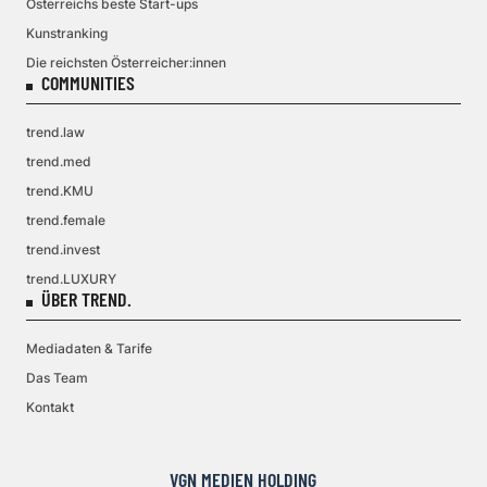
Österreichs beste Start-ups
Kunstranking
Die reichsten Österreicher:innen
COMMUNITIES
trend.law
trend.med
trend.KMU
trend.female
trend.invest
trend.LUXURY
ÜBER TREND.
Mediadaten & Tarife
Das Team
Kontakt
VGN MEDIEN HOLDING