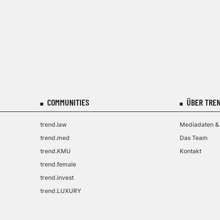
COMMUNITIES
ÜBER TREN
trend.law
Mediadaten & 
trend.med
Das Team
trend.KMU
Kontakt
trend.female
trend.invest
trend.LUXURY