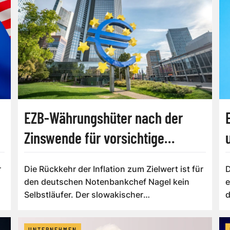
EZB-Währungshüter nach der
Zinswende für vorsichtige
Gangart
r
Die Rückkehr der Inflation zum Zielwert ist für
D
.
den deutschen Notenbankchef Nagel kein
e
Selbstläufer. Der slowakischer
d
Notenbankche...
UNTERNEHMEN