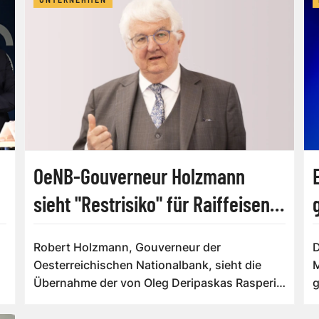
OeNB-Gouverneur Holzmann
sieht "Restrisiko" für Raiffeisens
Strabag-Deal
Robert Holzmann, Gouverneur der
D
Oesterreichischen Nationalbank, sieht die
M
Übernahme der von Oleg Deripaskas Rasperia
g
an Iliadis JS...
l