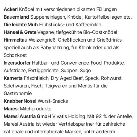
Ackerl
Knödel mit verschiedenen pikanten Füllungen
Bauernland
Suppeneinlagen, Knödel, Kartoffelbeilagen etc.
Die leichte Muh
Frühstücks- und Kaffeemilch
Hänsel & Gretel
Vegane, tiefgekühlte Bio-Obstknödel
Himmeltau
Weizengrieß, Grießflocken und Grießdrinks,
speziell auch als Babynahrung, für Kleinkinder und als
Schonkost
Inzersdorfer
Haltbar- und Convenience-Food-Produkte.
Aufstriche, Fertiggerichte, Suppen, Sugo
Karnerta
Frischfleich, Dry Aged Beef, Speck, Rohwurst,
Selchwaren, Fisch, Teigwaren und Menüs für die
Gastronomie
Knabber Nossi
Wurst-Snacks
Maresi
Milchprodukte
Maresi Austria GmbH
Vivatis Holding hält 92 % der Anteile,
Maresi Austria ist wieder Vertriebspartner für zahlreiche
nationale und internationale Marken, unter anderem