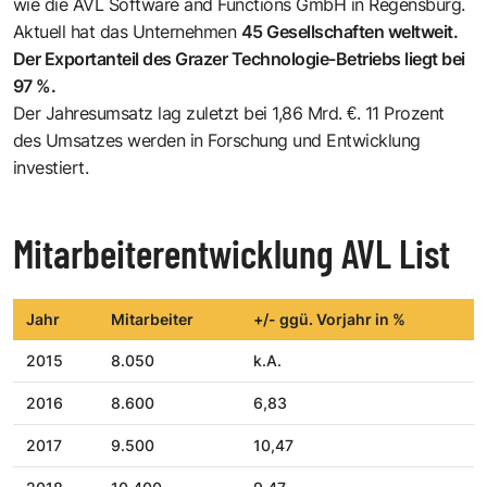
wie die
AVL Software and Functions GmbH
in Regensburg.
Aktuell hat das Unternehmen
45 Gesellschaften weltweit.
Der Exportanteil des Grazer Technologie-Betriebs liegt bei
97 %.
Der Jahresumsatz lag zuletzt bei 1,86 Mrd. €. 11 Prozent
des Umsatzes werden in Forschung und Entwicklung
investiert.
Mitarbeiterentwicklung AVL List
Jahr
Mitarbeiter
+/- ggü. Vorjahr in %
2015
8.050
k.A.
2016
8.600
6,83
2017
9.500
10,47