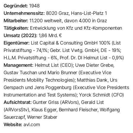
Gegründet:
1948
Unternehmenssitz:
8020 Graz, Hans-List-Platz 1
Mitarbeiter:
11.200 weltweit, davon 4.000 in Graz
Tätigkeiten:
Entwicklung von Kfz und Kfz-Komponenten
Umsatz (2022):
1,86 Mrd. €
Eigentümer:
List Capital & Consulting GmbH 100% (List
Privatstiftung - 74,1%; Gebr. List Vwtg. GmbH, DE - 19%;
H.L.M. Privatstiftung - 6%, Prof. Dr. DI Helmut List - 0,9%)
Management:
Helmut List (CEO); Uwe Dieter Grebe,
Gustav Tuschan und Mario Brunner (Executive Vice
Presidents Mobility Technologies); Matthias Dank, Urs
Gerspach und Jens Poggenburg (Executive Vice Presidents
Instrumentation and Test Systems); Yorck Schmidt (CFO)
Aufsichtsrat:
Gunter Griss (ARVors), Gerald List
(ARVorsStv), Klaus Egger, Bernhard Fleischer, Wolfgang
Sauerzapf, Werner Staber
Website:
avl.com