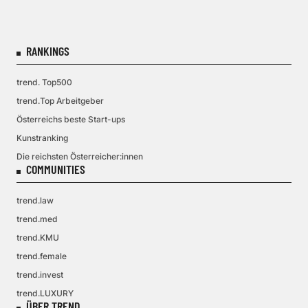
RANKINGS
trend. Top500
trend.Top Arbeitgeber
Österreichs beste Start-ups
Kunstranking
Die reichsten Österreicher:innen
COMMUNITIES
trend.law
trend.med
trend.KMU
trend.female
trend.invest
trend.LUXURY
ÜBER TREND.