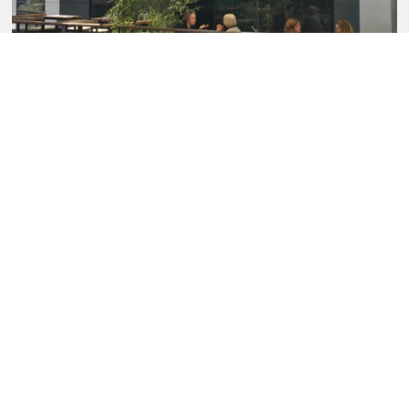
Business Lunch: Mittagessen im
Zweitbester
Das Szenelokal Zweitbester bietet neben einer tollen
Getränkekarte auch eine ordentliche Küche zu Mittag an. trend.at
testet sich ...
GOURMET