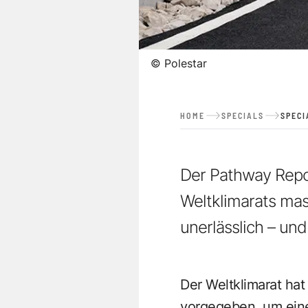
©
Polestar
HOME
SPECIALS
SPECI
Der Pathway Repor
Weltklimarats mas
unerlässlich – und
Der Weltklimarat hat
vorgegeben, um eine