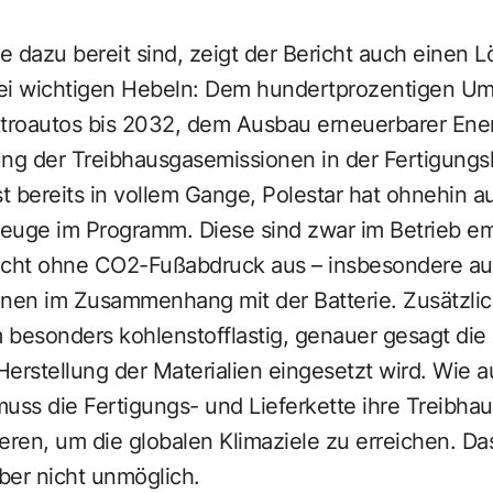
 dazu bereit sind, zeigt der Bericht auch einen L
drei wichtigen Hebeln: Dem hundertprozentigen Um
ktroautos bis 2032, dem Ausbau erneuerbarer Ene
ng der Treibhausgasemissionen in der Fertigungsl
ist bereits in vollem Gange, Polestar hat ohnehin a
zeuge im Programm. Diese sind zwar im Betrieb emi
icht ohne CO2-Fußabdruck aus – insbesondere au
onen im Zusammenhang mit der Batterie. Zusätzlich
 besonders kohlenstofflastig, genauer gesagt di
 Herstellung der Materialien eingesetzt wird. Wie
uss die Fertigungs- und Lieferkette ihre Treibha
ren, um die globalen Klimaziele zu erreichen. Da
ber nicht unmöglich.