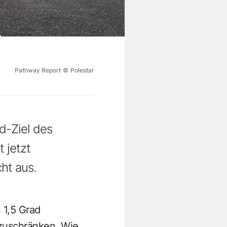
Pathway Report
©
Polestar
d-Ziel des
 jetzt
cht aus.
 1,5 Grad
zuschränken. Wie