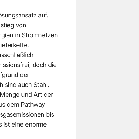
ösungsansatz auf.
stieg von
rgien in Stromnetzen
ieferkette.
usschließlich
ssionsfrei, doch die
fgrund der
 sind auch Stahl,
e Menge und Art der
 aus dem Pathway
usgasemissionen bis
s ist eine enorme