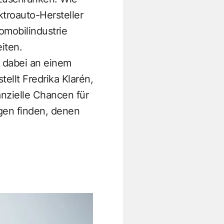
troauto-Hersteller
omobilindustrie
iten.
d dabei an einem
ellt Fredrika Klarén,
nanzielle Chancen für
gen finden, denen