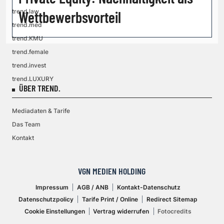
trend.law
Wettbewerbsvorteil
trend.med
trend.KMU
trend.female
trend.invest
trend.LUXURY
ÜBER TREND.
Mediadaten & Tarife
Das Team
Kontakt
VGN MEDIEN HOLDING
Impressum
AGB / ANB
Kontakt-Datenschutz
Datenschutzpolicy
Tarife Print / Online
Redirect Sitemap
Cookie Einstellungen
Vertrag widerrufen
Fotocredits