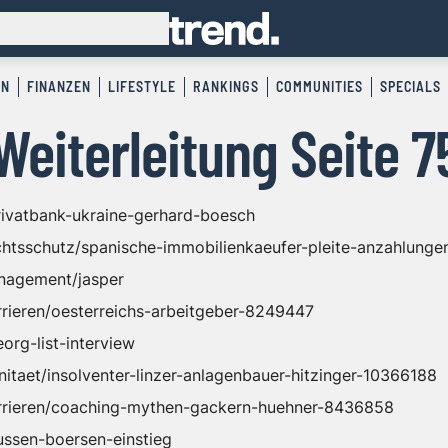
EN
FINANZEN
LIFESTYLE
RANKINGS
COMMUNITIES
SPECIALS
Weiterleitung Seite 7
privatbank-ukraine-gerhard-boesch
echtsschutz/spanische-immobilienkaeufer-pleite-anzahlung
anagement/jasper
arrieren/oesterreichs-arbeitgeber-8249447
eorg-list-interview
nitaet/insolventer-linzer-anlagenbauer-hitzinger-10366188
karrieren/coaching-mythen-gackern-huehner-8436858
bussen-boersen-einstieg