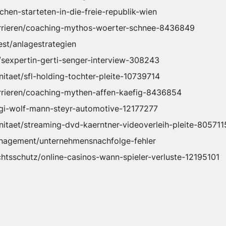
chen-starteten-in-die-freie-republik-wien
karrieren/coaching-mythos-woerter-schnee-8436849
vest/anlagestrategien
y/sexpertin-gerti-senger-interview-308243
nitaet/sfl-holding-tochter-pleite-10739714
arrieren/coaching-mythen-affen-kaefig-8436854
/sigi-wolf-mann-steyr-automotive-12177277
onitaet/streaming-dvd-kaerntner-videoverleih-pleite-805711
management/unternehmensnachfolge-fehler
chtsschutz/online-casinos-wann-spieler-verluste-12195101