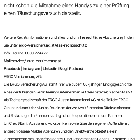
nicht schon die Mitnahme eines Handys zu einer Prüfung
einen Täuschungsversuch darstellt.
Weitere Rechtsinformationen und alles rund um Ihre rechtliche Absicherung finden
Sie unter
ergo-versicherung.at/das-rechtsschutz
Info-Hotline:
0800 224422
Mail:
service@ergo-versicherung.at
Facebook
|
Instagram
|
LinkedIn
I
Blog
I
Podcast
ERGO Versicherung AG:
Die ERGO Versicherung AG ist mit ihrer weit über 100-jährigen Erfolgsgeschichte
eines der führenden Versicherungsunternehmen auf dem österreichischen Markt.
Als Tochtergesellschaft der ERGO Austria International AG ist sie Teil der ERGO
Group und somit der Munich Re, einem der weltweit führenden Rückversicherer
und Risikoträger. Im Rahmen strategischer Kooperationen mit den Partnern
UniCredit/Bank Austria und Volksbanken sowie über den eigenen Außendienst,
angeschlossene Makler, Agenturen und den Direktvertrieb bietet sie ein
kundenorientiertes, bedarfsgerechtes Produktsortiment an Lebens-, Kranken- und