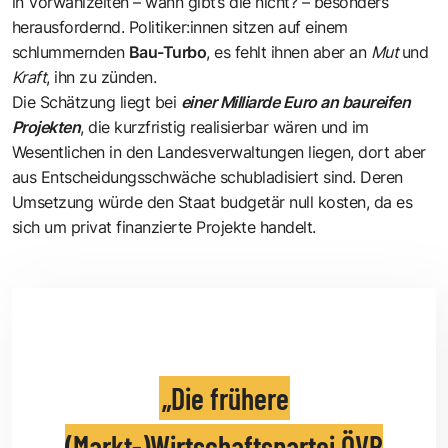
in Vorwahlzeiten – wann gibt’s die nicht? – besonders
herausfordernd. Politiker:innen sitzen auf einem
schlummernden
Bau-Turbo
, es fehlt ihnen aber an
Mut
und
Kraft
, ihn zu zünden.
Die Schätzung liegt bei
einer Milliarde Euro an baureifen
Projekten
, die kurzfristig realisierbar wären und im
Wesentlichen in den Landesverwaltungen liegen, dort aber
aus Entscheidungsschwäche schubladisiert sind. Deren
Umsetzung würde den Staat budgetär null kosten, da es
sich um privat finanzierte Projekte handelt.
Die frühere
(Markt-)Wirtschaftspartei ÖVP