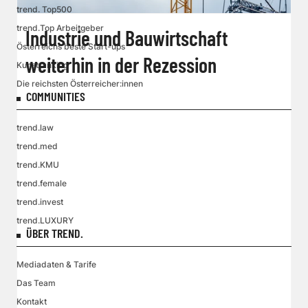
trend. Top500
trend.Top Arbeitgeber
Industrie und Bauwirtschaft
Österreichs beste Start-ups
weiterhin in der Rezession
Kunstranking
Die reichsten Österreicher:innen
COMMUNITIES
trend.law
trend.med
trend.KMU
trend.female
trend.invest
trend.LUXURY
ÜBER TREND.
Mediadaten & Tarife
Das Team
Kontakt