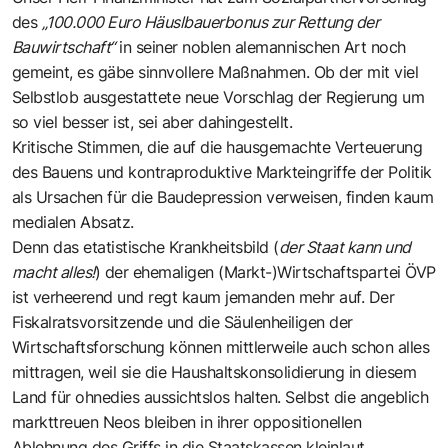
des
„100.000 Euro Häuslbauerbonus zur Rettung der
Bauwirtschaft“
in seiner noblen alemannischen Art noch
gemeint, es gäbe sinnvollere Maßnahmen. Ob der mit viel
Selbstlob ausgestattete neue Vorschlag der Regierung um
so viel besser ist, sei aber dahingestellt.
Kritische Stimmen, die auf die hausgemachte Verteuerung
des Bauens und kontraproduktive Markteingriffe der Politik
als Ursachen für die Baudepression verweisen, finden kaum
medialen Absatz.
Denn das etatistische Krankheitsbild (
der Staat kann und
macht alles!
) der ehemaligen (Markt-)Wirtschaftspartei ÖVP
ist verheerend und regt kaum jemanden mehr auf. Der
Fiskalratsvorsitzende und die Säulenheiligen der
Wirtschaftsforschung können mittlerweile auch schon alles
mittragen, weil sie die Haushaltskonsolidierung in diesem
Land für ohnedies aussichtslos halten. Selbst die angeblich
markttreuen Neos bleiben in ihrer oppositionellen
Ablehnung des Griffs in die Staatskassen kleinlaut.