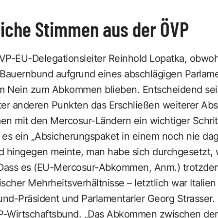
liche Stimmen aus der ÖVP
ÖVP-EU-Delegationsleiter Reinhold Lopatka, obwohl
 Bauernbund aufgrund eines abschlägigen Parlam
 Nein zum Abkommen blieben. Entscheidend sei d
r anderen Punkten das Erschließen weiterer Absa
 mit den Mercosur-Ländern ein wichtiger Schritt
 es ein „Absicherungspaket in einem noch nie d
hingegen meinte, man habe sich durchgesetzt, we
„Dass es (EU-Mercosur-Abkommen, Anm.) trotzdem
scher Mehrheitsverhältnisse – letztlich war Italie
nd-Präsident und Parlamentarier Georg Strasser.
P-Wirtschaftsbund. „Das Abkommen zwischen de