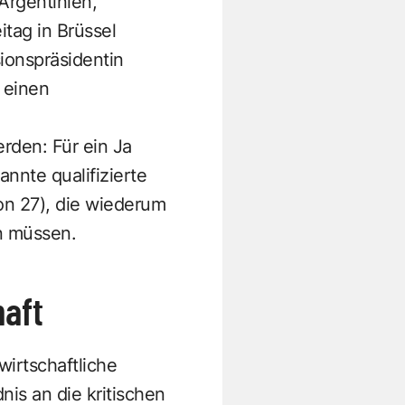
Argentinien,
tag in Brüssel
onspräsidentin
 einen
rden: Für ein Ja
nnte qualifizierte
on 27), die wiederum
n müssen.
haft
wirtschaftliche
s an die kritischen