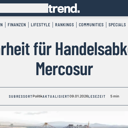
EN
FINANZEN
LIFESTYLE
RANKINGS
COMMUNITIES
SPECIALS
rheit für Handelsa
Mercosur
Politik
09.01.2026
5 min
SUBRESSORT
AKTUALISIERT
LESEZEIT