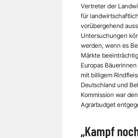
Vertreter der Landw
für landwirtschaftli
vorübergehend ausse
Untersuchungen könne
werden, wenn es Bew
Märkte beeinträchti
Europas Bäuerinnen
mit billigem Rindfl
Deutschland und Bel
Kommission war den
Agrarbudget entge
„Kampf noch 