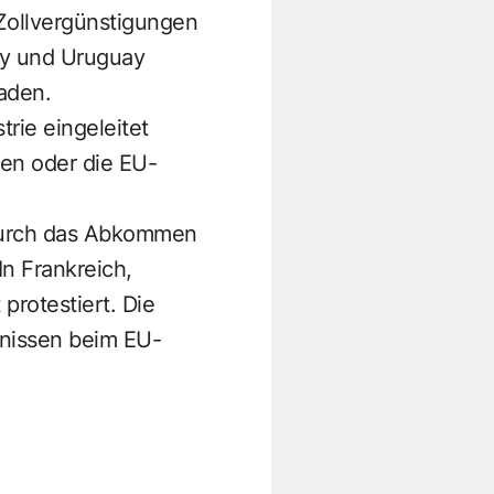
Zollvergünstigungen
uay und Uruguay
aden.
rie eingeleitet
men oder die EU-
durch das Abkommen
n Frankreich,
rotestiert. Die
nissen beim EU-