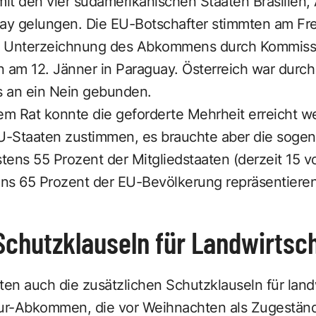
 den vier südamerikanischen Staaten Brasilien, 
y gelungen. Die EU-Botschafter stimmten am Frei
ne Unterzeichnung des Abkommens durch Kommissi
 am 12. Jänner in Paraguay. Österreich war durch
 an ein Nein gebunden.
m Rat konnte die geforderte Mehrheit erreicht we
U-Staaten zustimmen, es brauchte aber die sogena
ens 55 Prozent der Mitgliedstaaten (derzeit 15 v
s 65 Prozent der EU-Bevölkerung repräsentiere
Schutzklauseln für Landwirtsc
igten auch die zusätzlichen Schutzklauseln für land
r-Abkommen, die vor Weihnachten als Zugeständni