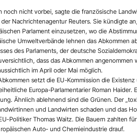
 noch nicht vorbei, sagte die französische Landwi
der Nachrichtenagentur Reuters. Sie kündigte an, 
ischen Parlament einzusetzen, wo die Abstimmu
äische Umweltverbände lehnen das Abkommen ab.
ses des Parlaments, der deutsche Sozialdemokra
zuversichtlich, dass das Abkommen angenommen wi
ssichtlich im April oder Mai möglich.
Abkommen setzt die EU-Kommission die Existenz 
reiheitliche Europa-Parlamentarier Roman Haider. E
ng. Ähnlich ablehnend sind die Grünen. Der „tox
ndwirtinnen und Landwirten schaden und das Hof
EU-Politiker Thomas Waitz. Die Bauern zahlten für
ropäischen Auto- und Chemieindustrie drauf.