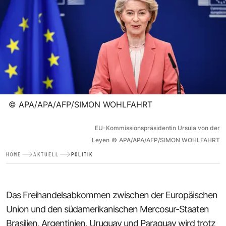
©
APA/APA/AFP/SIMON WOHLFAHRT
EU-Kommissionspräsidentin Ursula von der
Leyen
©
APA/APA/AFP/SIMON WOHLFAHRT
HOME
AKTUELL
POLITIK
Das Freihandelsabkommen zwischen der Europäischen
Union und den südamerikanischen Mercosur-Staaten
Brasilien, Argentinien, Uruguay und Paraguay wird trotz