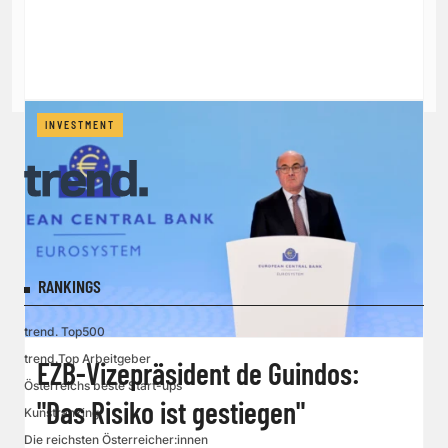
INVESTMENT
RANKINGS
trend. Top500
trend.Top Arbeitgeber
EZB-Vizepräsident de Guindos:
Österreichs beste Start-ups
"Das Risiko ist gestiegen"
Kunstranking
Die reichsten Österreicher:innen