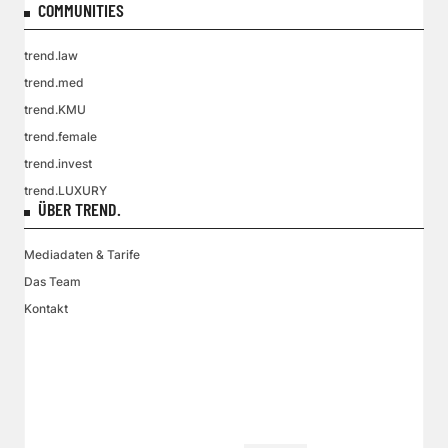
COMMUNITIES
trend.law
trend.med
trend.KMU
trend.female
trend.invest
trend.LUXURY
ÜBER TREND.
Mediadaten & Tarife
Das Team
Kontakt
VGN MEDIEN HOLDING
Impressum
AGB / ANB
Kontakt-Datenschutz
Datenschutzpolicy
Tarife Print / Online
Redirect Sitemap
Cookie Einstellungen