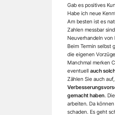
Gab es positives K
Habe ich neue Kennt
Am besten ist es na
Zahlen messbar sin
Neuverhandeln von L
Beim Termin selbst g
die eigenen Vorzüge 
Manchmal merken Che
eventuell
auch solch
Zählen Sie auch auf
Verbesserungsvorsc
gemacht haben
. Di
arbeiten. Da können 
schaden. Es geht sc