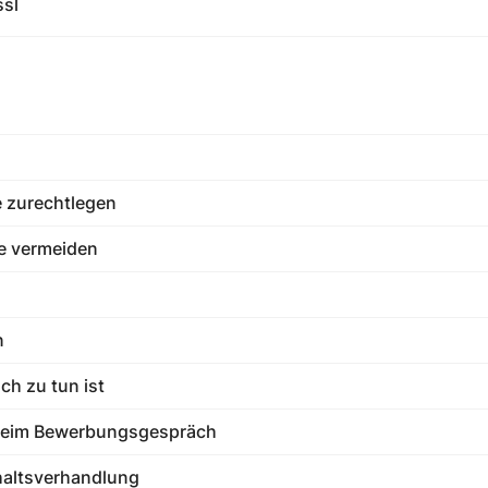
ssl
 zurechtlegen
ie vermeiden
n
h zu tun ist
beim Bewerbungsgespräch
haltsverhandlung