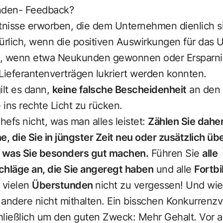
unden- Feedback?
nisse erworben, die dem Unternehmen dienlich s
türlich, wenn die positiven Auswirkungen für das
d, wenn etwa Neukunden gewonnen oder Ersparni
ieferantenverträgen lukriert werden konnten.
ilt es dann,
keine falsche Bescheidenheit
an den 
ins rechte Licht zu rücken.
fs nicht, was man alles leistet:
Zählen Sie daher
e, die Sie in jüngster Zeit neu oder zusätzlich 
,
was Sie besonders gut machen.
Führen Sie
alle
hläge an, die Sie angeregt haben
und alle
Fortbi
e vielen
Überstunden
nicht zu vergessen! Und wie
andere nicht mithalten. Ein bisschen Konkurrenzv
hließlich um den guten Zweck: Mehr Gehalt. Vor al