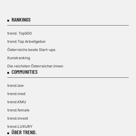
RANKINGS
trend. Top500
trend.Top Arbeitgeber
Österreichs beste Start-ups
Kunstranking
Die reichsten Österreicher:innen
COMMUNITIES
trend.law
trend.med
trend.KMU
trend.female
trend.invest
trend.LUXURY
ÜBER TREND.